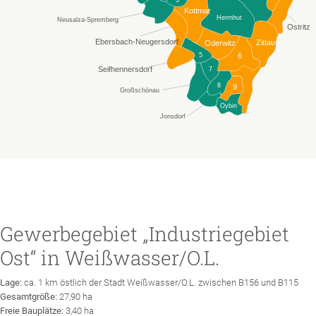
Kottmar
Herrnhut
Neusalza-Spremberg
Ostritz
Ebersbach-Neugersdorf
Zittau
Oderwitz
6
5
Seifhennersdorf
7
8
9
Großschönau
Oybin
Jonsdorf
Gewerbegebiet „Industriegebiet
Ost“ in Weißwasser/O.L.
Lage:
ca. 1 km östlich der Stadt Weißwasser/O.L. zwischen B156 und B115
Gesamtgröße:
27,90 ha
Freie Bauplätze:
3,40 ha