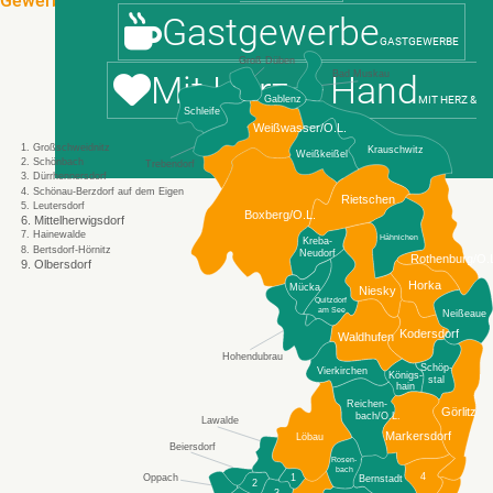
Gewerbeflächendatenbank der Wirtschaftsförderung Sachsen
Gastgewerbe
GASTGEWERBE
Groß Düben
Mit Herz & Hand
Bad Muskau
Gablenz
MIT HERZ &
Schleife
Weißwasser/O.L.
1. Großschweidnitz
Krauschwitz
Weißkeißel
HAND
2. Schönbach
Trebendorf
3. Dürrhennersdorf
4. Schönau-Berzdorf auf dem Eigen
Rietschen
5. Leutersdorf
Boxberg/O.L.
6. Mittelherwigsdorf
7. Hainewalde
Hähnichen
Kreba-
8. Bertsdorf-Hörnitz
Neudorf
Rothenburg/O.
9. Olbersdorf
Horka
Mücka
Niesky
Quitzdorf
am See
Neißeaue
Kodersdorf
Waldhufen
Hohendubrau
Schöp-
Vierkirchen
Königs-
stal
hain
Reichen-
Görlitz
bach/O.L.
Lawalde
Markersdorf
Löbau
Beiersdorf
Rosen-
bach
4
1
Oppach
Bernstadt
2
3