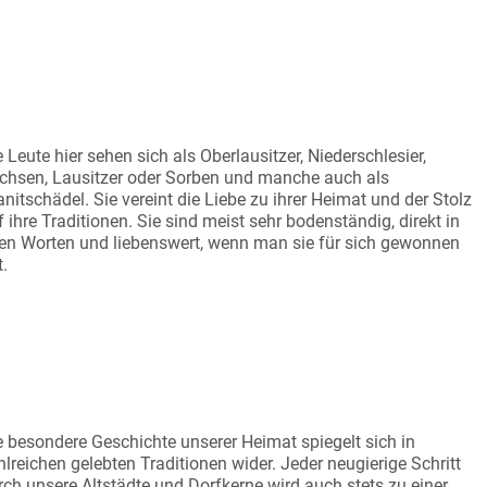
EBENSWERTE MENSCHEN
e Leute hier sehen sich als Oberlausitzer, Niederschlesier,
chsen, Lausitzer oder Sorben und manche auch als
anitschädel. Sie vereint die Liebe zu ihrer Heimat und der Stolz
f ihre Traditionen. Sie sind meist sehr bodenständig, direkt in
ren Worten und liebenswert, wenn man sie für sich gewonnen
t.
GNET FÜR ZEITREISENDE
e besondere Geschichte unserer Heimat spiegelt sich in
hlreichen gelebten Traditionen wider. Jeder neugierige Schritt
rch unsere Altstädte und Dorfkerne wird auch stets zu einer