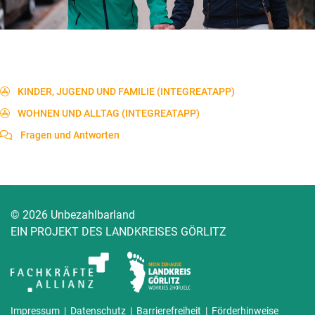
KINDER, JUGEND UND FAMILIE (INTEGREATAPP)
WOHNEN UND ALLTAG (INTEGREATAPP)
Fragen und Antworten
© 2026 Unbezahlbarland
EIN PROJEKT DES LANDKREISES GÖRLITZ
Impressum
|
Datenschutz
|
Barrierefreiheit
|
Förderhinweise