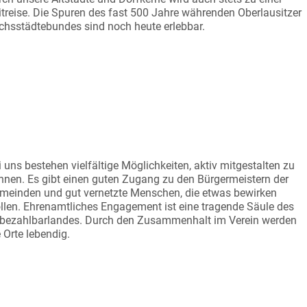
itreise. Die Spuren des fast 500 Jahre währenden Oberlausitzer
chsstädtebundes sind noch heute erlebbar.
TGESTALTER WERDEN
i uns bestehen vielfältige Möglichkeiten, aktiv mitgestalten zu
nnen. Es gibt einen guten Zugang zu den Bürgermeistern der
meinden und gut vernetzte Menschen, die etwas bewirken
llen. Ehrenamtliches Engagement ist eine tragende Säule des
bezahlbarlandes. Durch den Zusammenhalt im Verein werden
e Orte lebendig.