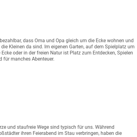
MA-OPA-NÄHE
bezahlbar, dass Oma und Opa gleich um die Ecke wohnen und
r die Kleinen da sind. Im eigenen Garten, auf dem Spielplatz um
e Ecke oder in der freien Natur ist Platz zum Entdecken, Spielen
d für manches Abenteuer.
WINN AN LEBENSZEIT
rze und staufreie Wege sind typisch für uns. Während
oßstädter ihren Feierabend im Stau verbringen, haben die