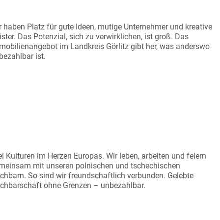
EIRÄUME FÜR NEUES
r haben Platz für gute Ideen, mutige Unternehmer und kreative
ister. Das Potenzial, sich zu verwirklichen, ist groß. Das
mobilienangebot im Landkreis Görlitz gibt her, was anderswo
bezahlbar ist.
EI-ECK-BEZIEHUNGEN
ei Kulturen im Herzen Europas. Wir leben, arbeiten und feiern
meinsam mit unseren polnischen und tschechischen
chbarn. So sind wir freundschaftlich verbunden. Gelebte
chbarschaft ohne Grenzen – unbezahlbar.