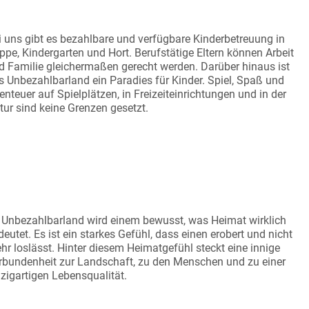
NDERFREUNDLICHKEIT
i uns gibt es bezahlbare und verfügbare Kinderbetreuung in
ippe, Kindergarten und Hort. Berufstätige Eltern können Arbeit
d Familie gleichermaßen gerecht werden. Darüber hinaus ist
s Unbezahlbarland ein Paradies für Kinder. Spiel, Spaß und
enteuer auf Spielplätzen, in Freizeiteinrichtungen und in der
tur sind keine Grenzen gesetzt.
IT FÜR HEIMAT
 Unbezahlbarland wird einem bewusst, was Heimat wirklich
deutet. Es ist ein starkes Gefühl, dass einen erobert und nicht
hr loslässt. Hinter diesem Heimatgefühl steckt eine innige
rbundenheit zur Landschaft, zu den Menschen und zu einer
nzigartigen Lebensqualität.