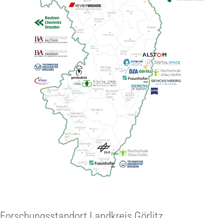
Forschungsstandort Landkreis Görlitz