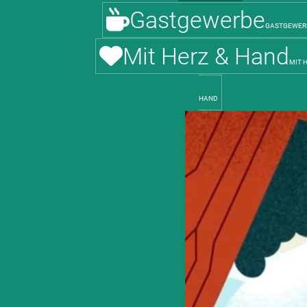
Görlitz
Gastgewerbe
GASTGEWER
Mit Herz & Hand
MIT 
HAND